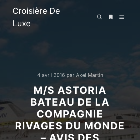
Croisière De
Luxe
Menu pr
Rechercher
Plus d’infos
4 avril 2016
par
Axel Martin
M/S ASTORIA
BATEAU DE LA
COMPAGNIE
RIVAGES DU MONDE
– AVIS DES