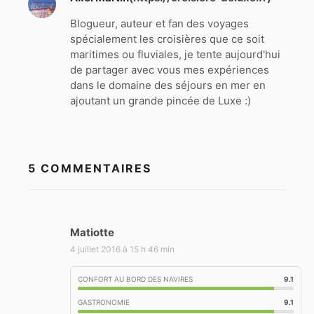
Blogueur, auteur et fan des voyages
spécialement les croisières que ce soit
maritimes ou fluviales, je tente aujourd'hui
de partager avec vous mes expériences
dans le domaine des séjours en mer en
ajoutant un grande pincée de Luxe :)
5 COMMENTAIRES
Matiotte
d
i
4 juillet 2016 à 15 h 46 min
t
CONFORT AU BORD DES NAVIRES
9.1
:
GASTRONOMIE
9.1