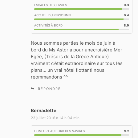
ESCALES DESSERVIES
9.3
ACCUEIL DU PERSONNEL
9.4
ACTIVITÉS À BORD
8.9
Nous sommes parties le mois de juin à
bord du Ms Astoria pour unecroisière Mer
Egée, (Trésors de la Grèce Antique)
vraiment c’était extraordinaire sur tous les
plans… un vrai hôtel flottant! nous
reommandons ^^
RÉPONDRE
Bernadette
d
i
23 juillet 2016 à 14 h 04 min
t
CONFORT AU BORD DES NAVIRES
9.2
: