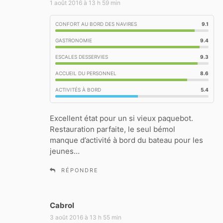
i
1 août 2016 à 13 h 59 min
t
CONFORT AU BORD DES NAVIRES
9.1
:
GASTRONOMIE
9.4
ESCALES DESSERVIES
9.3
ACCUEIL DU PERSONNEL
8.6
ACTIVITÉS À BORD
5.4
Excellent état pour un si vieux paquebot.
Restauration parfaite, le seul bémol
manque d’activité à bord du bateau pour les
jeunes…
RÉPONDRE
Cabrol
d
i
3 août 2016 à 13 h 55 min