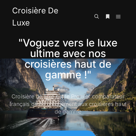
Croisière De
Luxe
"Voguez vers le luxe
ultime avec nos
croisières haut de
gamme !"
Croisière de luxe est le Premier comparateur
français dédié uniquement aux croisières haut
de gamme