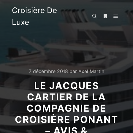
Croisière De
Luxe
Menu pr
Rechercher
Plus d’infos
7 décembre 2018
par
Axel Martin
LE JACQUES
CARTIER DE LA
COMPAGNIE DE
CROISIÈRE PONANT
– AVIS &