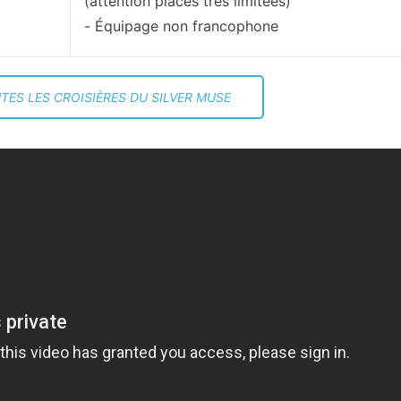
(attention places très limitées)
Équipage non francophone
TES LES CROISIÈRES DU SILVER MUSE