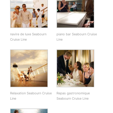
navire de luxe Seabourn
piano bar Seabourn Cruise
Cruise Line
Line
Relaxation Seabourn Cruise
Repas gastronomique
Line
Seabourn Cruise Line